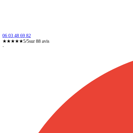
06 03 48 69 82
★★★★★
5/5
sur
88
avis
·