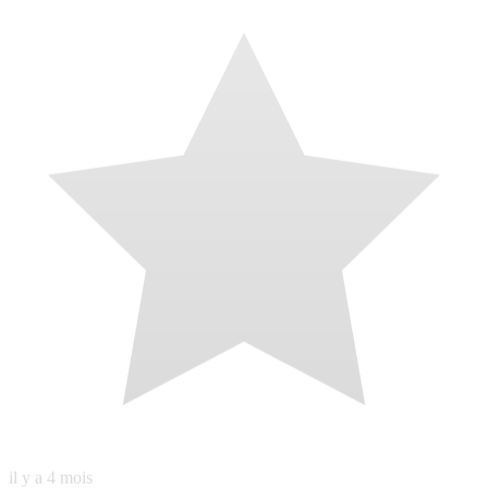
J’ai fait appel à Théo pour améliorer mon site internet et je suis ravie
du résultat! Il a travaillé aussi bien sur la mise en page, la structure
globale que sur le SEO, avec une vraie vision stratégique et
beaucoup de précision. Au-delà de ses compétences techniques,
Théo a été très réactif, toujours disponible et d’une grande rapidité
d’exécution. Les échanges sont fluides, clairs et agréables, ce qui
rend la collaboration vraiment confortable. Un grand merci pour son
professionnalisme, son efficacité et son implication. Je recommande
Théo sans hésitation ! 🙏🏻
N
Nicolas
Local Guide · 26 avis · 23 photos