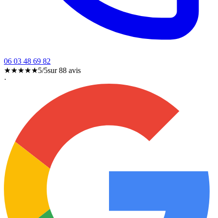
06 03 48 69 82
★★★★★
5/5
sur
88
avis
·