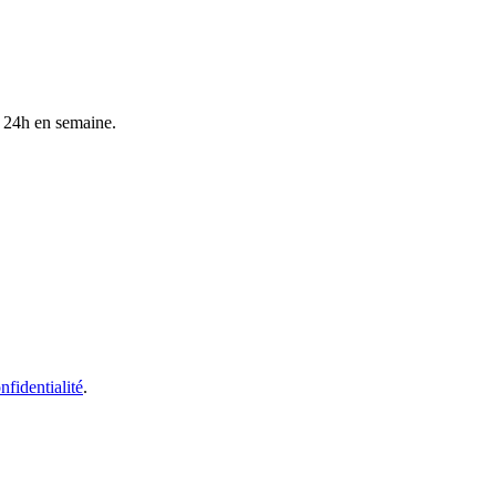
s 24h en semaine.
nfidentialité
.