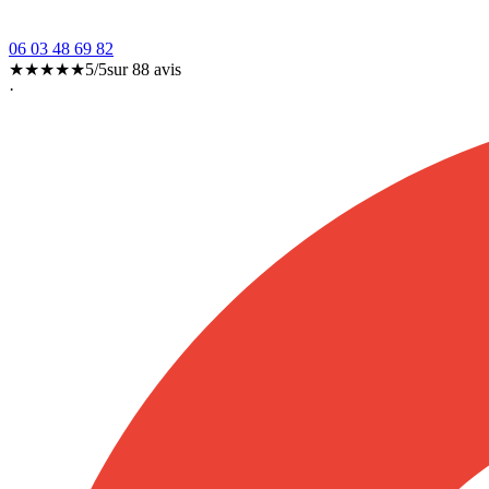
06 03 48 69 82
★★★★★
5/5
sur
88
avis
·