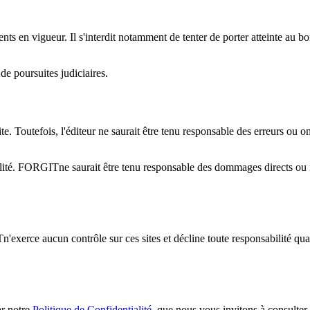
lements en vigueur. Il s'interdit notamment de tenter de porter atteinte au
de poursuites judiciaires.
ite. Toutefois, l'éditeur ne saurait être tenu responsable des erreurs ou omi
lité.
FORGIT
ne saurait être tenu responsable des dommages directs ou in
T
n'exerce aucun contrôle sur ces sites et décline toute responsabilité qu
ar notre
Politique de Confidentialité
, que nous vous invitons à consulter.