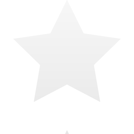
il y a 4 mois
J’ai fait appel à Théo pour améliorer mon site internet et je suis ravie