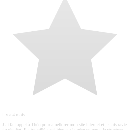
du résultat! Il a travaillé aussi bien sur la mise en page, la structure
globale que sur le SEO, avec une vraie vision stratégique et
beaucoup de précision. Au-delà de ses compétences techniques,
Théo a été très réactif, toujours disponible et d’une grande rapidité
d’exécution. Les échanges sont fluides, clairs et agréables, ce qui
rend la collaboration vraiment confortable. Un grand merci pour son
professionnalisme, son efficacité et son implication. Je recommande
Théo sans hésitation ! 🙏🏻
N
Nicolas
Local Guide · 26 avis · 23 photos