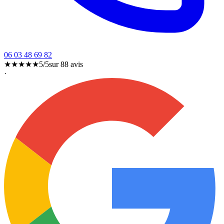
06 03 48 69 82
★★★★★
5/5
sur
88
avis
·