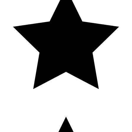
S
Solene Eln
Local Guide · 16 avis