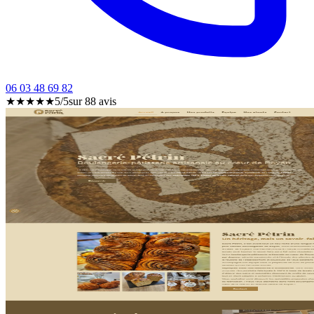
06 03 48 69 82
★★★★★
5/5
sur
88
avis