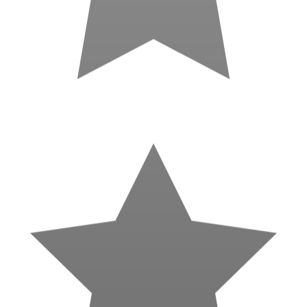
il y a 4 mois
Excellent créateur de site internet à Royan ! Un travail sérieux et de
grande qualité. Il a pris le temps de comprendre mon projet et m’a
proposé un site à la fois esthétique, fonctionnel et très simple à gérer.
Communication fluide, délais respectés, et un résultat qui dépasse
mes attentes. Je recommande vivement !
V
Victor Morin
18 avis · 1 photo