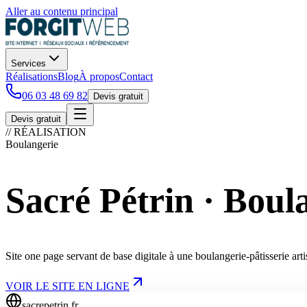
Aller au contenu principal
Services
Réalisations
Blog
À propos
Contact
06 03 48 69 82
Devis gratuit
Devis gratuit
// RÉALISATION
Boulangerie
Sacré Pétrin · Boul
Site one page servant de base digitale à une boulangerie-pâtisserie ar
VOIR LE SITE EN LIGNE
sacrepetrin.fr