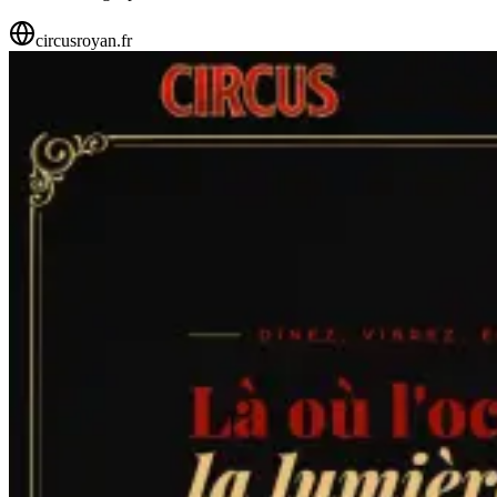
circusroyan.fr