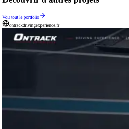
Voir tout le portfolio
ontrackdrivingexperience.fr