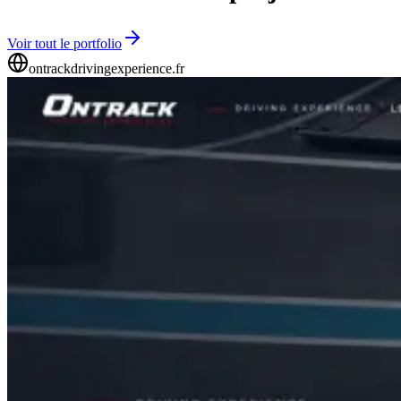
Voir tout le portfolio
ontrackdrivingexperience.fr