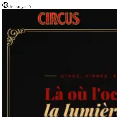
circusroyan.fr