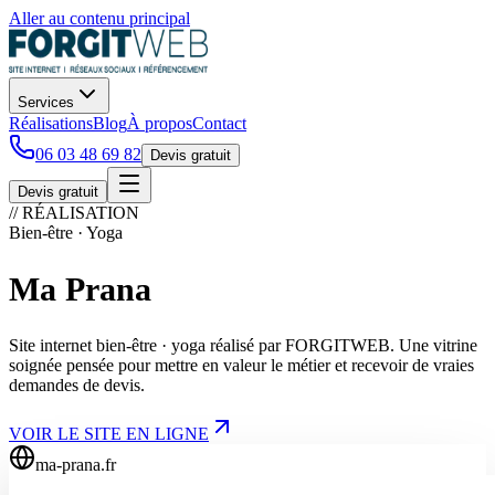
Aller au contenu principal
Services
Réalisations
Blog
À propos
Contact
06 03 48 69 82
Devis gratuit
Devis gratuit
// RÉALISATION
Bien-être · Yoga
Ma Prana
Site internet bien-être · yoga réalisé par FORGITWEB. Une vitrine
soignée pensée pour mettre en valeur le métier et recevoir de vraies
demandes de devis.
VOIR LE SITE EN LIGNE
ma-prana.fr