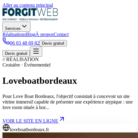
Aller au contenu principal
Services
Réalisations
Blog
À propos
Contact
06 03 48 69 82
Devis gratuit
Devis gratuit
// RÉALISATION
Croisière · Événementiel
Loveboatbordeaux
Pour Love Boat Bordeaux, l'objectif consistait à concevoir un site
vitrine immersif capable de présenter une expérience atypique : une
love room située à bor...
VOIR LE SITE EN LIGNE
loveboatbordeaux.fr