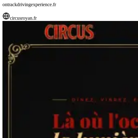
ontrackdrivingexperience.fr
circusroyan.fr