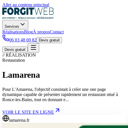
Aller au contenu principal
Services
Réalisations
Blog
À propos
Contact
06 03 48 69 82
Devis gratuit
Devis gratuit
// RÉALISATION
Restauration
Lamarena
Pour L'Amarena, l'objectif consistait à créer une one page
dynamique capable de présenter rapidement un restaurant situé à
Ronce-les-Bains, tout en donnant e...
VOIR LE SITE EN LIGNE
lamarena.fr