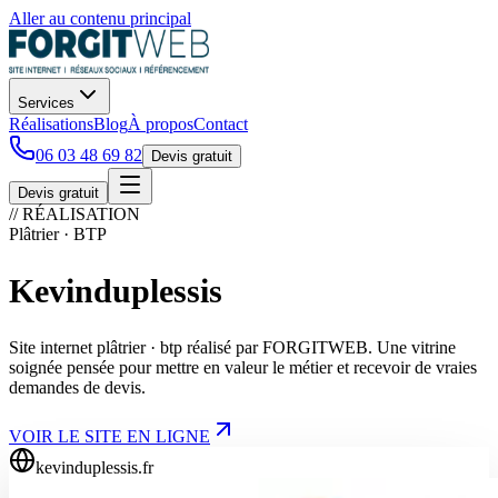
Aller au contenu principal
Services
Réalisations
Blog
À propos
Contact
06 03 48 69 82
Devis gratuit
Devis gratuit
// RÉALISATION
Plâtrier · BTP
Kevinduplessis
Site internet plâtrier · btp réalisé par FORGITWEB. Une vitrine
soignée pensée pour mettre en valeur le métier et recevoir de vraies
demandes de devis.
VOIR LE SITE EN LIGNE
kevinduplessis.fr