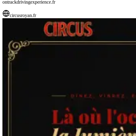
ontrackdrivingexperience.fr
circusroyan.fr