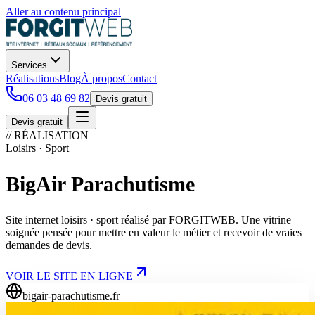
Aller au contenu principal
Services
Réalisations
Blog
À propos
Contact
06 03 48 69 82
Devis gratuit
Devis gratuit
// RÉALISATION
Loisirs · Sport
BigAir Parachutisme
Site internet loisirs · sport réalisé par FORGITWEB. Une vitrine
soignée pensée pour mettre en valeur le métier et recevoir de vraies
demandes de devis.
VOIR LE SITE EN LIGNE
bigair-parachutisme.fr