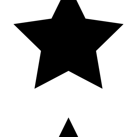
S
Solene Eln
Local Guide · 16 avis