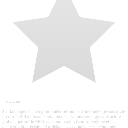
J’ai fait appel à Théo pour améliorer mon site internet et je suis ravie
du résultat! Il a travaillé aussi bien sur la mise en page, la structure
globale que sur le SEO, avec une vraie vision stratégique et
beaucoup de précision. Au-delà de ses compétences techniques,
Théo a été très réactif, toujours disponible et d’une grande rapidité
d’exécution. Les échanges sont fluides, clairs et agréables, ce qui
rend la collaboration vraiment confortable. Un grand merci pour son
professionnalisme, son efficacité et son implication. Je recommande
Théo sans hésitation ! 🙏🏻
N
Nicolas
Local Guide · 26 avis · 23 photos