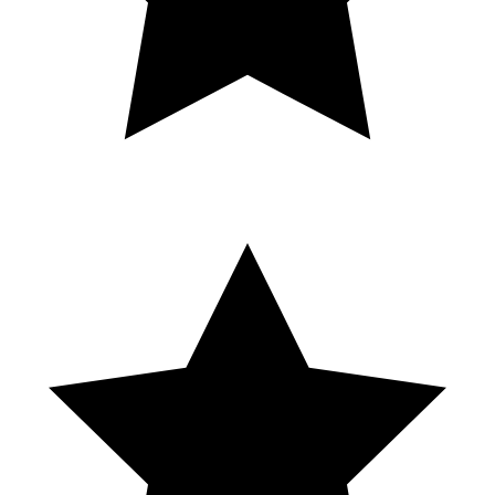
S
Solene Eln
Local Guide · 16 avis