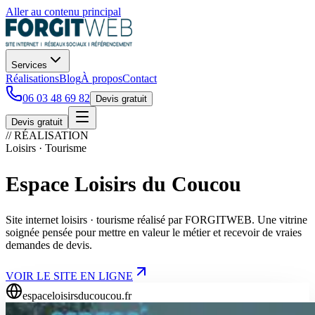
Aller au contenu principal
Services
Réalisations
Blog
À propos
Contact
06 03 48 69 82
Devis gratuit
Devis gratuit
// RÉALISATION
Loisirs · Tourisme
Espace Loisirs du Coucou
Site internet loisirs · tourisme réalisé par FORGITWEB. Une vitrine
soignée pensée pour mettre en valeur le métier et recevoir de vraies
demandes de devis.
VOIR LE SITE EN LIGNE
espaceloisirsducoucou.fr