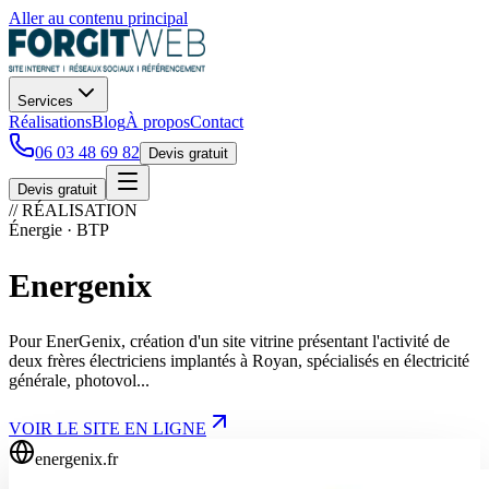
Aller au contenu principal
Services
Réalisations
Blog
À propos
Contact
06 03 48 69 82
Devis gratuit
Devis gratuit
// RÉALISATION
Énergie · BTP
Energenix
Pour EnerGenix, création d'un site vitrine présentant l'activité de
deux frères électriciens implantés à Royan, spécialisés en électricité
générale, photovol...
VOIR LE SITE EN LIGNE
energenix.fr