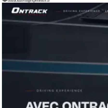
ontrackdrivingexperience.fr