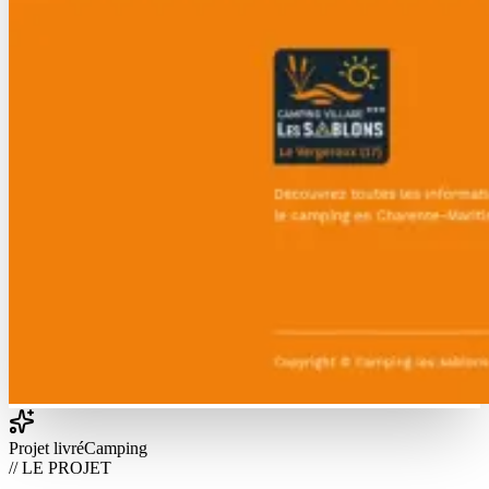
Projet livré
Camping
// LE PROJET