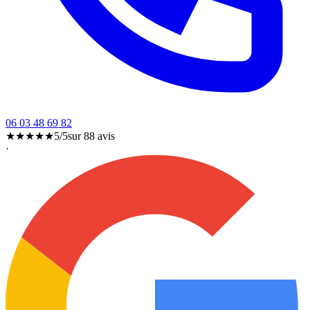
06 03 48 69 82
★★★★★
5/5
sur
88
avis
·