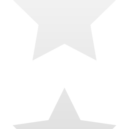
il y a 4 mois
J’ai fait appel à Théo pour améliorer mon site internet et je suis ravie
du résultat! Il a travaillé aussi bien sur la mise en page, la structure
globale que sur le SEO, avec une vraie vision stratégique et
beaucoup de précision. Au-delà de ses compétences techniques,
Théo a été très réactif, toujours disponible et d’une grande rapidité
d’exécution. Les échanges sont fluides, clairs et agréables, ce qui
rend la collaboration vraiment confortable. Un grand merci pour son