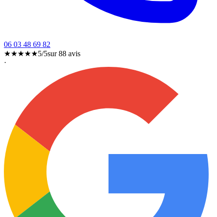
06 03 48 69 82
★★★★★
5/5
sur
88
avis
·