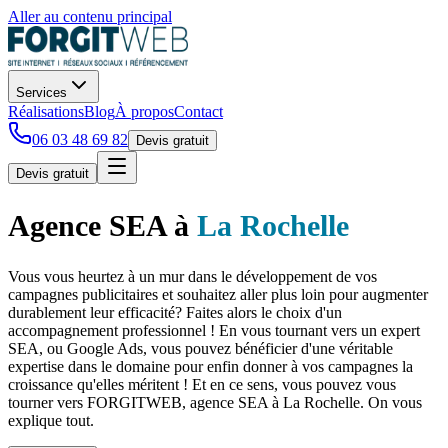
Aller au contenu principal
Services
Réalisations
Blog
À propos
Contact
06 03 48 69 82
Devis gratuit
Devis gratuit
Agence SEA
à
La Rochelle
Vous vous heurtez
à
un mur dans le d
é
veloppement de vos
campagnes publicitaires et souhaitez aller plus loin pour augmenter
durablement leur efficacit
é
? Faites alors le choix d'un
accompagnement professionnel ! En vous tournant vers un expert
SEA, ou Google Ads, vous pouvez b
é
n
é
ficier d'une v
é
ritable
expertise dans le domaine pour enfin donner
à
vos campagnes la
croissance qu'elles m
é
ritent ! Et en ce sens, vous pouvez vous
tourner vers FORGITWEB, agence SEA
à
La Rochelle. On vous
explique tout.