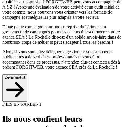
qualifi
é
e sur votre site ? FORGITWEB peut vous accompagner de
A
à
Z ! Apr
è
s une
é
valuation de votre activit
é
et un audit initial de
votre compte, nous pourrons vous orienter vers les formats de
campagne et strat
é
gies les plus adapt
é
s
à
votre secteur.
D'une petite campagne pour une entreprise du b
â
timent au
groupement de campagnes pour des acteurs du e-commerce, notre
agence SEA
à
La Rochelle dispose d'un solide savoir-faire dans de
nombreux corps de m
é
tier et peut s'adapter
à
tous les besoins !
Alors, si vous souhaitez d
é
l
é
guer la gestion de vos campagnes
publicitaires
à
de v
é
ritables professionnels et vous faire
accompagner dans ce processus, n'attendez plus et contactez d
è
s
à
pr
é
sent FORGITWEB, votre agence SEA pr
è
s de La Rochelle !
Devis gratuit
// ILS EN PARLENT
Ils nous confient leurs