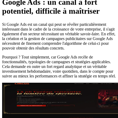
Google Ads : un canal
à
fort
potentiel, difficile
à
ma
î
triser
Si Google Ads est un canal qui peut se r
é
v
é
ler particuli
è
rement
int
é
ressant dans le cadre de la croissance de votre entreprise, il s'agit
é
galement d'un secteur n
é
cessitant un v
é
ritable savoir-faire. En effet,
la cr
é
ation et la gestion de campagnes publicitaires sur Google Ads
n
é
cessitent de finement comprendre l'algorithme de celui-ci pour
pouvoir obtenir des r
é
sultats concrets.
Pourquoi ? Tout simplement, car Google Ads rec
è
le de
fonctionnalit
é
s, typologies de campagnes et strat
é
gies applicables.
Cela demande en outre un fort regard analytique et un v
é
ritable
investissement hebdomadaire, voire quotidien, dans le compte pour
suivre au mieux les performances et affiner la strat
é
gie en temps r
é
el.