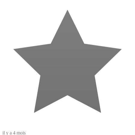
il y a 4 mois
Excellent créateur de site internet à Royan ! Un travail sérieux et de
grande qualité. Il a pris le temps de comprendre mon projet et m’a
proposé un site à la fois esthétique, fonctionnel et très simple à gérer.
Communication fluide, délais respectés, et un résultat qui dépasse
mes attentes. Je recommande vivement !
V
Victor Morin
18 avis · 1 photo