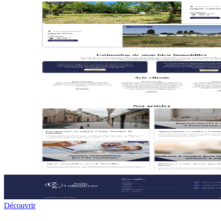
D
é
couvrir