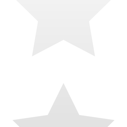
il y a 4 mois
J’ai fait appel à Théo pour améliorer mon site internet et je suis ravie
du résultat! Il a travaillé aussi bien sur la mise en page, la structure
globale que sur le SEO, avec une vraie vision stratégique et
beaucoup de précision. Au-delà de ses compétences techniques,
Théo a été très réactif, toujours disponible et d’une grande rapidité
d’exécution. Les échanges sont fluides, clairs et agréables, ce qui
rend la collaboration vraiment confortable. Un grand merci pour son